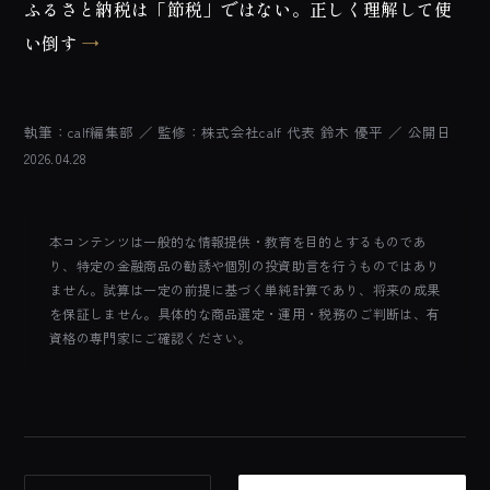
ふるさと納税は「節税」ではない。正しく理解して使
い倒す
→
執筆：calf編集部 ／ 監修：株式会社calf 代表 鈴木 優平
／ 公開日
2026.04.28
本コンテンツは一般的な情報提供・教育を目的とするものであ
り、特定の金融商品の勧誘や個別の投資助言を行うものではあり
ません。試算は一定の前提に基づく単純計算であり、将来の成果
を保証しません。具体的な商品選定・運用・税務のご判断は、有
資格の専門家にご確認ください。