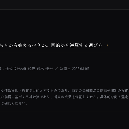
A、どちらから始めるべきか。目的から逆算する選び方
→
修：株式会社calf 代表 鈴木 優平
／ 公開日
2026.03.05
的な情報提供・教育を目的とするものであり、特定の金融商品の勧誘や個別の投資
定の前提に基づく単純計算であり、将来の成果を保証しません。具体的な商品選定
にご確認ください。