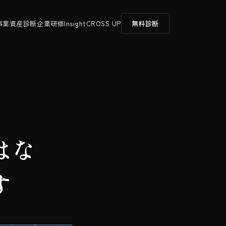
事業
資産診断
企業研修
Insight
CROSS UP
無料診断
はな
す