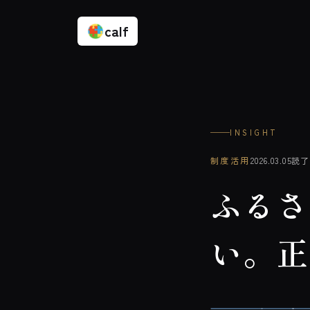
calf
INSIGHT
制度活用
2026.03.05
読
ふるさ
い。正