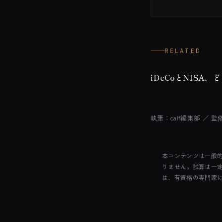
RELATED
iDeCoとNIS
執筆：calf編集部 ／ 監
本コンテンツは一般
りません。試算は一
は、有資格の専門家