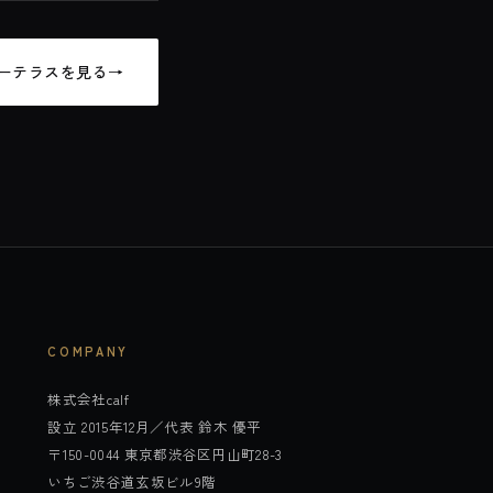
ーテラスを見る
→
COMPANY
株式会社calf
設立 2015年12月／代表 鈴木 優平
〒150-0044 東京都渋谷区円山町28-3
いちご渋谷道玄坂ビル9階