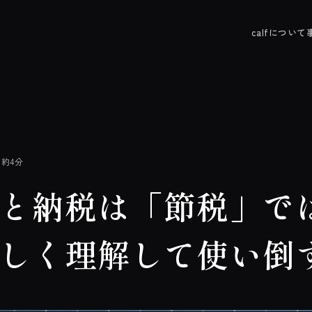
calfについて
了
約4分
と納税は「節税」で
しく理解して使い倒