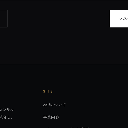
マネ
SITE
calfについて
コンサル
事業内容
統合し、