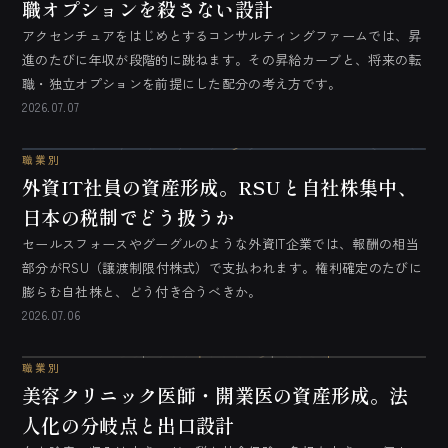
職オプションを殺さない設計
アクセンチュアをはじめとするコンサルティングファームでは、昇
進のたびに年収が段階的に跳ねます。その昇給カーブと、将来の転
職・独立オプションを前提にした配分の考え方です。
2026.07.07
職業別
外資IT社員の資産形成。RSUと自社株集中、
日本の税制でどう扱うか
セールスフォースやグーグルのような外資IT企業では、報酬の相当
部分がRSU（譲渡制限付株式）で支払われます。権利確定のたびに
膨らむ自社株と、どう付き合うべきか。
2026.07.06
職業別
美容クリニック医師・開業医の資産形成。法
人化の分岐点と出口設計