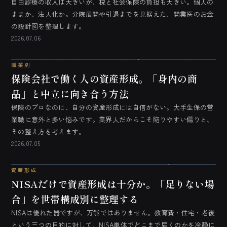
自由診療の収入は大きいが、税と社会保険の負担も大きい。個人の
ままか、法人化か。分院展開や引退までを見据えた、開業医のお金
の設計図を整理します。
2026.07.06
職業別
保険会社で働く人の資産形成。「身内の商
品」と中立に向き合う方法
保険のプロなのに、自分の資産形成には自信がない。大手生保の営
業職に意外と多い悩みです。業界人だからこそ陥りやすい偏りと、
その整え方を考えます。
2026.07.05
資産形成
NISAだけで資産形成は十分か。「足りない場
合」を世帯構成別に整理する
NISAは優れた器ですが、万能ではありません。教育費・住宅・老後
という三つの目的に対して、NISA単体でどこまで届くのかを冷静に